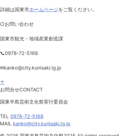
詳細は国東市
ホームページ
をご覧ください。
○お問い合わせ
国東市観光・地域産業創造課
📞0978-72-5168
✉kanko@city.kunisaki.lg.jp
↑
お問合せ
CONTACT
国東半島芸術文化祭実行委員会
TEL
0978-72-5168
MAIL
kanko@city.kunisaki.lg.jp
© 2026 国東半島芸術文化祭2025 All rights reserved.